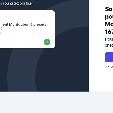
s souhaitez postuler.
So
po
Mo
ment Montauban 6 pièce(s)
m2
16
€
Pour
che
J'ai 